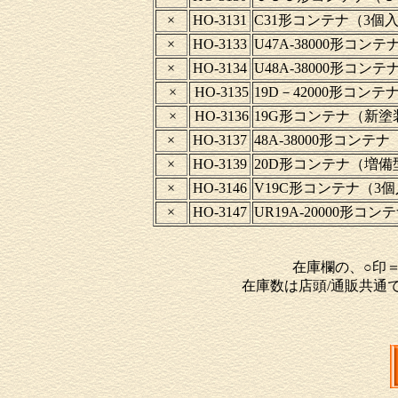
×
HO-3131
C31形コンテナ（3個
×
HO-3133
U47A-38000形コ
×
HO-3134
U48A-38000形コ
×
HO-3135
19D－42000形コンテ
×
HO-3136
19G形コンテナ（新塗
×
HO-3137
48A-38000形コン
×
HO-3139
20D形コンテナ（増備型
×
HO-3146
V19C形コンテナ（3
×
HO-3147
UR19A-20000形
在庫欄の、○印
在庫数は店頭/通販共通