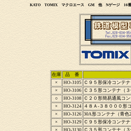
KATO TOMIX マクロエース GM 他 Nゲージ 
在庫
品 番
×
HO-3105
Ｃ９５形保冷コンテナ
×
HO-3106
Ｃ３５形コンテナ（３
○
HO-3108
Ｃ２０形簡易通風コン
×
HO-3124
４８Ａ-３８０００形コ
×
HO-3126
30A形コンテナ（青色
×
HO-3129
Ｃ９５形保冷コンテナ（
×
HO-3130
Ｃ３５形コンテナ（